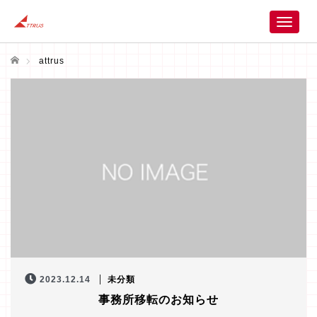
T
o
g
ホーム
attrus
g
l
e
n
a
v
i
g
a
t
i
o
n
2023.12.14
未分類
事務所移転のお知らせ