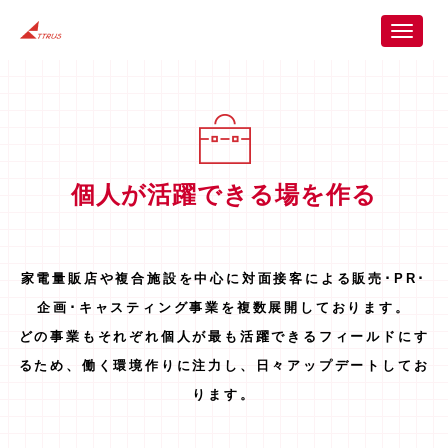
ホーム
WORK
T
o
g
g
l
e
n
a
個人が活躍できる場を作る
v
i
g
a
家電量販店や複合施設を中心に対面接客による販売･PR･
t
i
企画･キャスティング事業を複数展開しております。
o
どの事業もそれぞれ個人が最も活躍できるフィールドにす
n
るため、働く環境作りに注力し、日々アップデートしてお
ります。