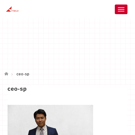
T
o
g
g
l
e
n
a
v
i
ホーム
g
ceo-sp
a
t
ceo-sp
i
o
n