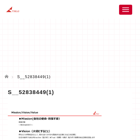
T
o
g
g
l
e
n
a
v
i
ホーム
g
S__52838449(1)
a
t
S__52838449(1)
i
o
n