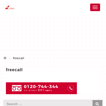
T
o
g
g
l
e
n
a
v
i
ホーム
g
freecall
a
t
freecall
i
o
n