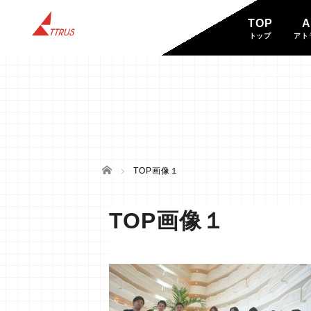
TOP
A
トップ
アト
BLOG
ブログ
ホーム
TOP画像１
TOP画像１