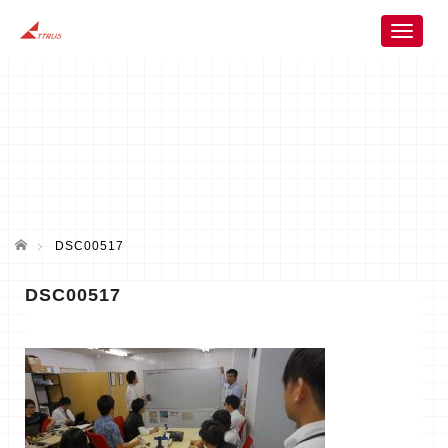
T
o
g
g
l
e
n
a
v
i
ホーム
g
DSC00517
a
t
DSC00517
i
o
n