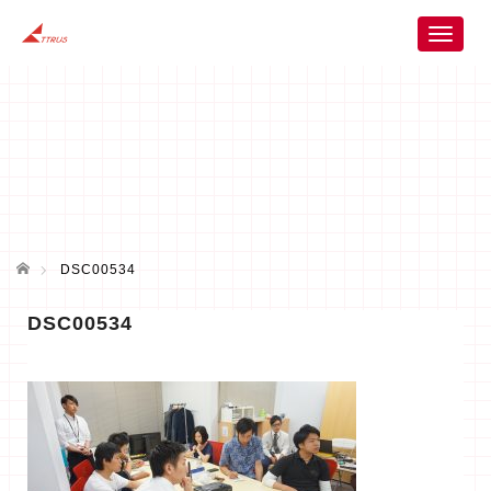
T
o
g
g
l
e
n
a
v
i
ホーム
g
DSC00534
a
t
DSC00534
i
o
n