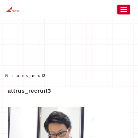
T
o
g
g
l
e
n
a
v
i
ホーム
g
attrus_recruit3
a
t
attrus_recruit3
i
o
n