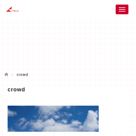
T
o
g
g
l
e
n
a
v
i
ホーム
g
crowd
a
t
crowd
i
o
n