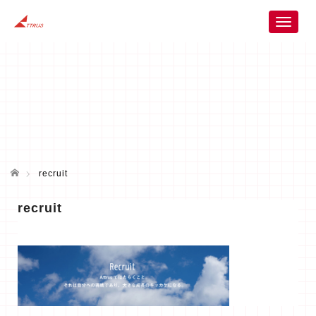
T
o
g
g
l
e
n
a
v
i
ホーム
g
recruit
a
t
recruit
i
o
n