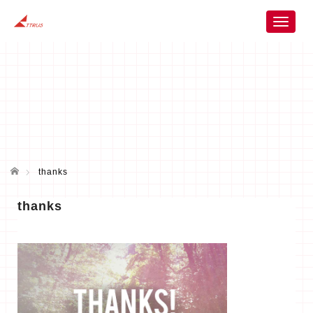
T
o
g
g
l
e
n
a
v
i
ホーム
g
thanks
a
t
thanks
i
o
n