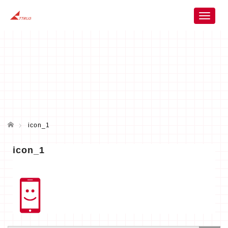
T
o
g
g
l
e
n
a
v
i
ホーム
g
icon_1
a
t
icon_1
i
o
n