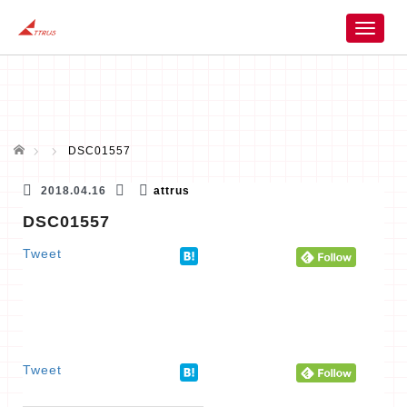
T
o
g
g
l
e
n
ホーム
DSC01557
a
v
2018.04.16
attrus
i
DSC01557
g
a
Tweet
t
i
o
n
Tweet