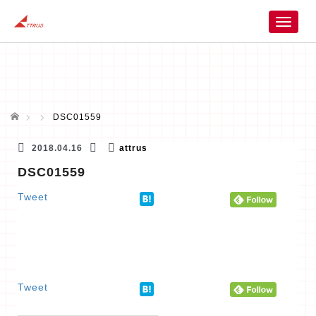
T
o
g
g
l
e
n
ホーム
DSC01559
a
v
2018.04.16
attrus
i
DSC01559
g
a
Tweet
t
i
o
n
Tweet