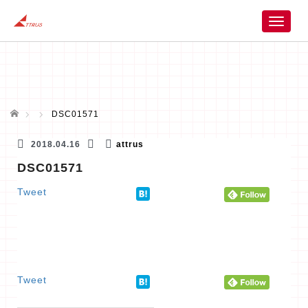
T
o
g
g
l
e
n
ホーム
DSC01571
a
v
2018.04.16
attrus
i
DSC01571
g
a
Tweet
t
i
o
n
Tweet