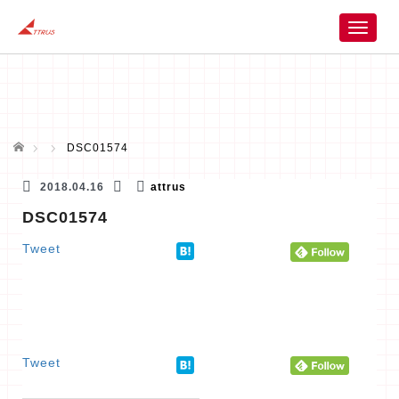
T
o
g
g
l
e
n
ホーム
DSC01574
a
v
2018.04.16
attrus
i
DSC01574
g
a
Tweet
t
i
o
n
Tweet