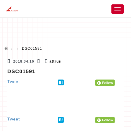
T
o
g
g
l
e
n
ホーム
DSC01591
a
v
2018.04.16
attrus
i
DSC01591
g
a
Tweet
t
i
o
n
Tweet