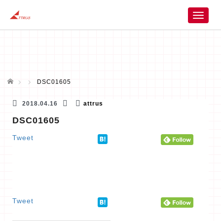
T
o
g
g
l
e
n
ホーム
DSC01605
a
v
2018.04.16
attrus
i
DSC01605
g
a
Tweet
t
i
o
n
Tweet