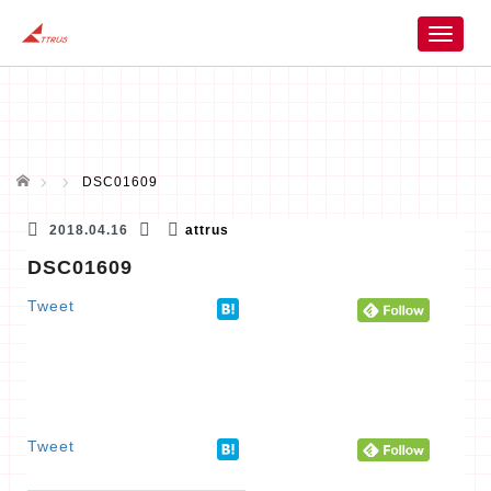
T
o
g
g
l
e
n
ホーム
DSC01609
a
v
2018.04.16
attrus
i
DSC01609
g
a
Tweet
t
i
o
n
Tweet