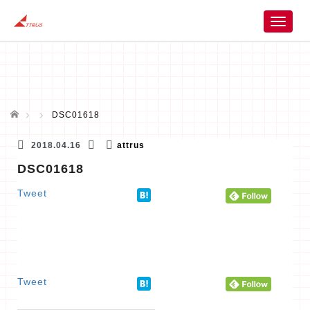
T
o
g
g
l
e
n
ホーム
DSC01618
a
v
2018.04.16
attrus
i
DSC01618
g
a
Tweet
t
i
o
n
Tweet