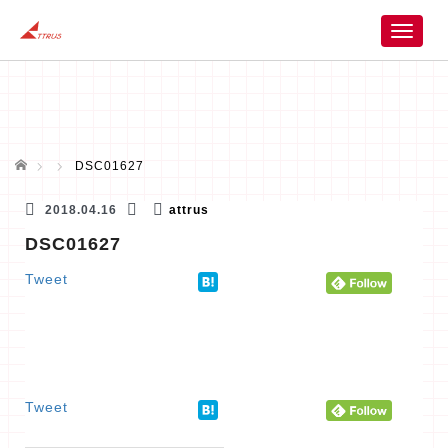
T
o
g
g
l
e
n
ホーム
DSC01627
a
v
2018.04.16
attrus
i
DSC01627
g
a
Tweet
t
i
o
n
Tweet