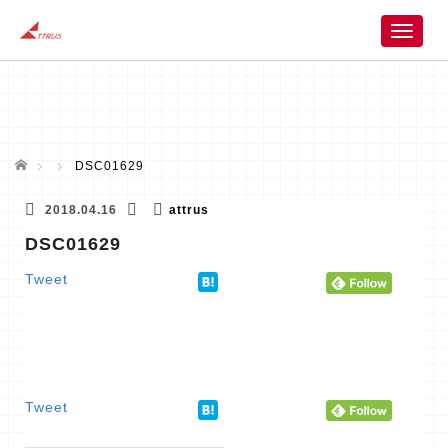
T
o
g
g
l
e
n
ホーム
DSC01629
a
v
2018.04.16
attrus
i
DSC01629
g
a
Tweet
t
i
o
n
Tweet