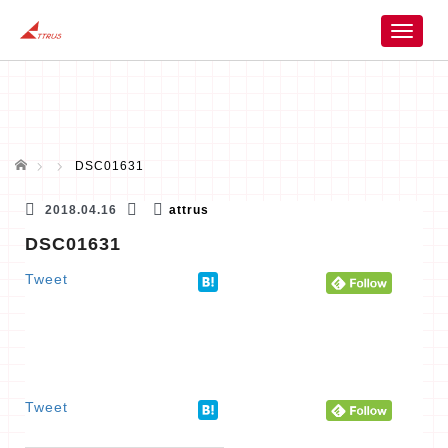
T
o
g
g
l
e
n
ホーム
DSC01631
a
v
2018.04.16
attrus
i
DSC01631
g
a
Tweet
t
i
o
n
Tweet