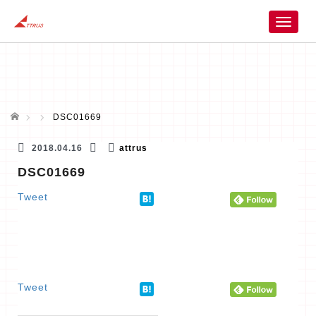
T
o
g
g
l
e
n
ホーム
DSC01669
a
v
2018.04.16
attrus
i
DSC01669
g
a
Tweet
t
i
o
n
Tweet