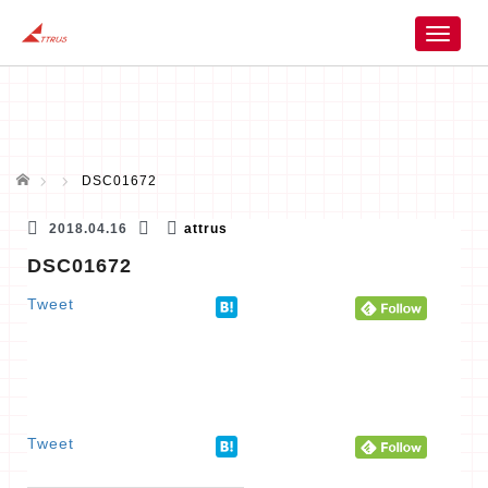
T
o
g
g
l
e
n
ホーム
DSC01672
a
v
2018.04.16
attrus
i
DSC01672
g
a
Tweet
t
i
o
n
Tweet