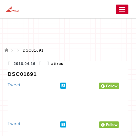
T
o
g
g
l
e
n
ホーム
DSC01691
a
v
2018.04.16
attrus
i
DSC01691
g
a
Tweet
t
i
o
n
Tweet