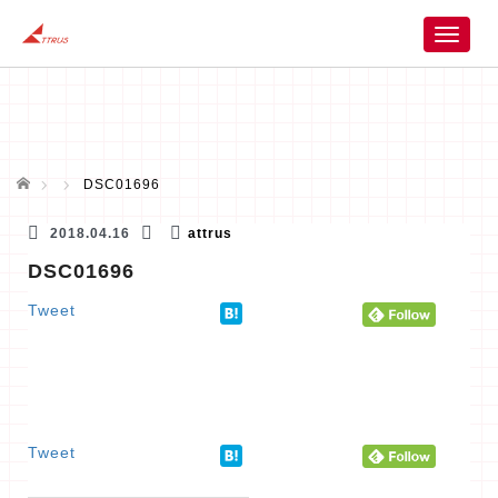
T
o
g
g
l
e
n
ホーム
DSC01696
a
v
2018.04.16
attrus
i
DSC01696
g
a
Tweet
t
i
o
n
Tweet