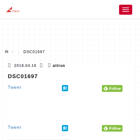
T
o
g
g
l
e
n
ホーム
DSC01697
a
v
2018.04.16
attrus
i
DSC01697
g
a
Tweet
t
i
o
n
Tweet