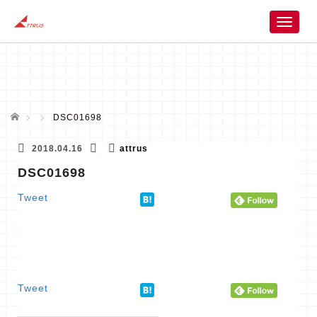
T
o
g
g
l
e
n
ホーム
DSC01698
a
v
2018.04.16
attrus
i
DSC01698
g
a
Tweet
t
i
o
n
Tweet