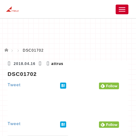
T
o
g
g
l
e
n
ホーム
DSC01702
a
v
2018.04.16
attrus
i
DSC01702
g
a
Tweet
t
i
o
n
Tweet