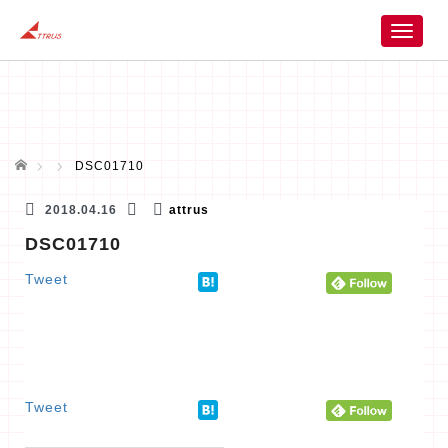
T
o
g
g
l
e
n
ホーム
DSC01710
a
v
2018.04.16
attrus
i
DSC01710
g
a
Tweet
t
i
o
n
Tweet