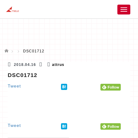
T
o
g
g
l
e
n
ホーム
DSC01712
a
v
2018.04.16
attrus
i
DSC01712
g
a
Tweet
t
i
o
n
Tweet