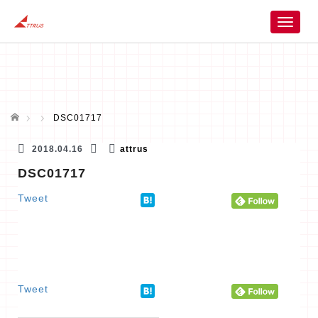
T
o
g
g
l
e
n
ホーム
DSC01717
a
v
2018.04.16
attrus
i
DSC01717
g
a
Tweet
t
i
o
n
Tweet