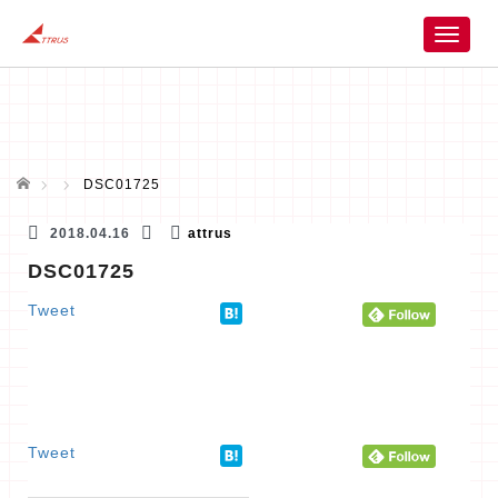
T
o
g
g
l
e
n
ホーム
DSC01725
a
v
2018.04.16
attrus
i
DSC01725
g
a
Tweet
t
i
o
n
Tweet