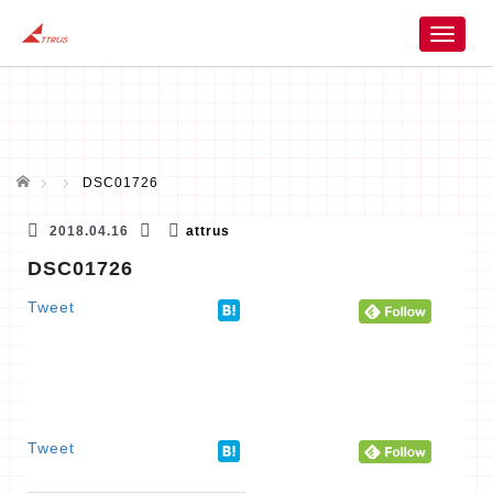
T
o
g
g
l
e
n
ホーム
DSC01726
a
v
2018.04.16
attrus
i
DSC01726
g
a
Tweet
t
i
o
n
Tweet