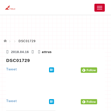
T
o
g
g
l
e
n
ホーム
DSC01729
a
v
2018.04.16
attrus
i
DSC01729
g
a
Tweet
t
i
o
n
Tweet