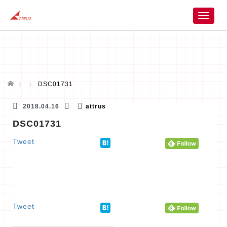
T
o
g
g
l
e
n
ホーム
DSC01731
a
v
2018.04.16
attrus
i
DSC01731
g
a
Tweet
t
i
o
n
Tweet