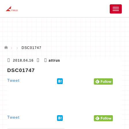
T
o
g
g
l
e
n
ホーム
DSC01747
a
v
2018.04.16
attrus
i
DSC01747
g
a
Tweet
t
i
o
n
Tweet