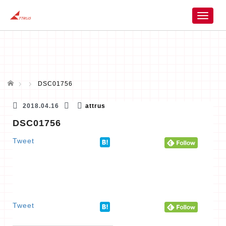
T
o
g
g
l
e
n
ホーム
DSC01756
a
v
2018.04.16
attrus
i
DSC01756
g
a
Tweet
t
i
o
n
Tweet