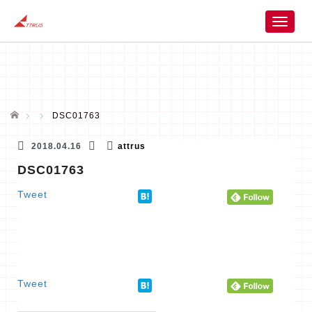
T
o
g
g
l
e
n
ホーム
DSC01763
a
v
2018.04.16
attrus
i
DSC01763
g
a
Tweet
t
i
o
n
Tweet