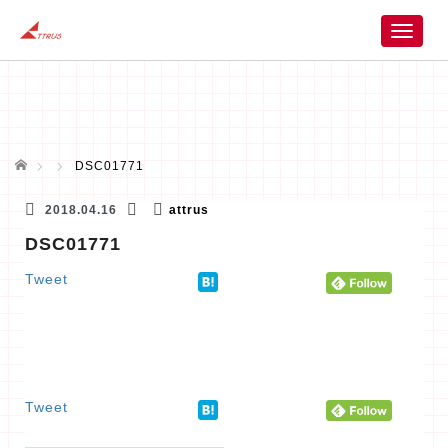
T
o
g
g
l
e
n
ホーム
DSC01771
a
v
2018.04.16
attrus
i
DSC01771
g
a
Tweet
t
i
o
n
Tweet