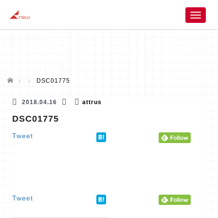
T
o
g
g
l
e
n
ホーム
DSC01775
a
v
2018.04.16
attrus
i
DSC01775
g
a
Tweet
t
i
o
n
Tweet