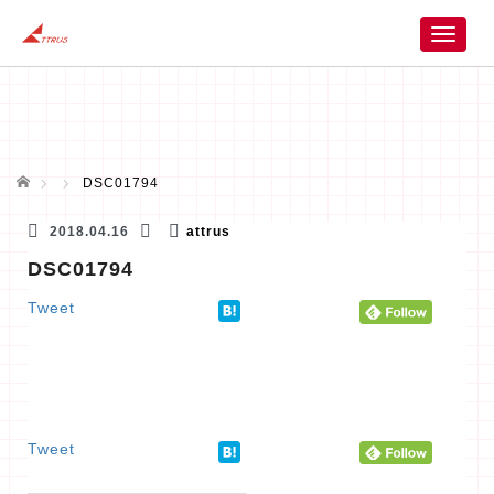
T
o
g
g
l
e
n
ホーム
DSC01794
a
v
2018.04.16
attrus
i
DSC01794
g
a
Tweet
t
i
o
n
Tweet