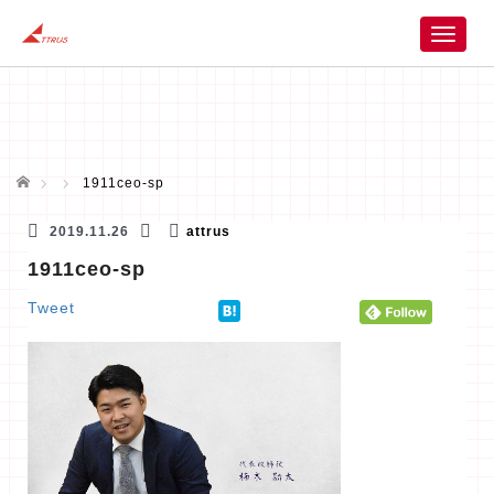
T
o
g
g
l
e
n
ホーム
1911ceo-sp
a
v
2019.11.26
attrus
i
1911ceo-sp
g
a
Tweet
t
i
o
n