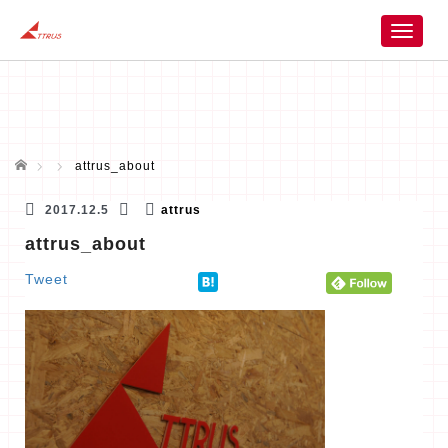
T
o
g
g
l
e
n
ホーム
attrus_about
a
v
2017.12.5
attrus
i
attrus_about
g
a
Tweet
t
i
o
n