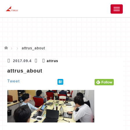
T
o
g
g
l
e
n
ホーム
attrus_about
a
v
2017.09.4
attrus
i
attrus_about
g
a
Tweet
t
i
o
n