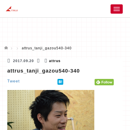
T
o
g
g
l
e
n
ホーム
attrus_tanji_gazou540-340
a
v
2017.09.20
attrus
i
attrus_tanji_gazou540-340
g
a
Tweet
t
i
o
n