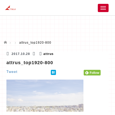
T
o
g
g
l
e
n
ホーム
attrus_top1920-800
a
v
2017.10.28
attrus
i
attrus_top1920-800
g
a
Tweet
t
i
o
n