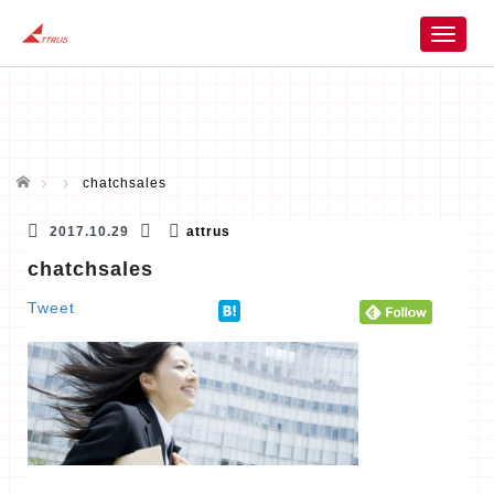
T
o
g
g
l
e
n
ホーム
chatchsales
a
v
2017.10.29
attrus
i
chatchsales
g
a
Tweet
t
i
o
n